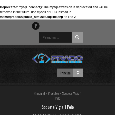
Deprecated
: mysql_connect(): The mysql extension is deprecated and will be
removed in the future: use mysqli or PDO instead in
/home/pradolan/public_html/site/sql.inc.php
on line
2
Principal
»
Produtos
»
Soquete Vigia 1
Polo
Soquete Vigia 1 Polo