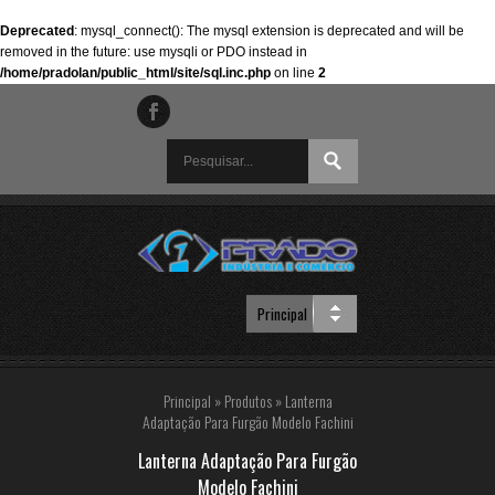
Deprecated
: mysql_connect(): The mysql extension is deprecated and will be
removed in the future: use mysqli or PDO instead in
/home/pradolan/public_html/site/sql.inc.php
on line
2
Principal
»
Produtos
»
Lanterna
Adaptação Para Furgão Modelo Fachini
Lanterna Adaptação Para Furgão
Modelo Fachini