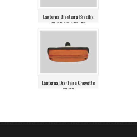
Lanterna Dianteira Brasília
78>82 / Gol 80>82
Lanterna Dianteira Chevette
73>82