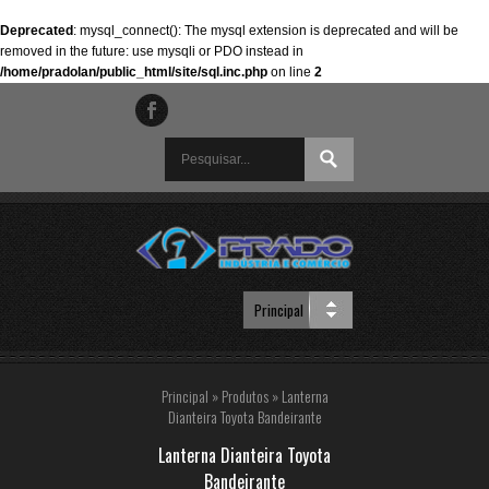
Deprecated
: mysql_connect(): The mysql extension is deprecated and will be
removed in the future: use mysqli or PDO instead in
/home/pradolan/public_html/site/sql.inc.php
on line
2
Principal
»
Produtos
»
Lanterna
Dianteira Toyota Bandeirante
Lanterna Dianteira Toyota
Bandeirante